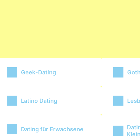
Geek-Dating
Goth
Latino Dating
Lesb
Dati
Dating für Erwachsene
Klei