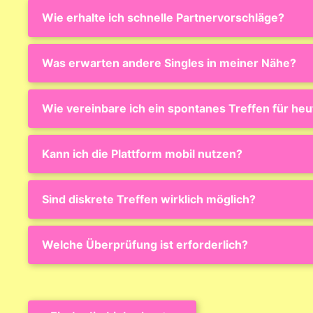
Wie erhalte ich schnelle Partnervorschläge?
Was erwarten andere Singles in meiner Nähe?
Wie vereinbare ich ein spontanes Treffen für he
Kann ich die Plattform mobil nutzen?
Sind diskrete Treffen wirklich möglich?
Welche Überprüfung ist erforderlich?