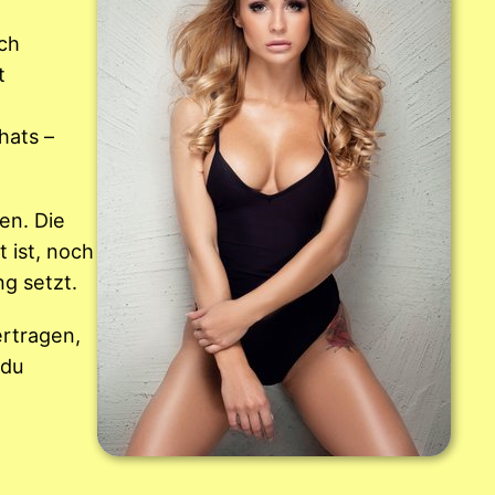
ch
t
hats –
en. Die
 ist, noch
g setzt.
ertragen,
 du