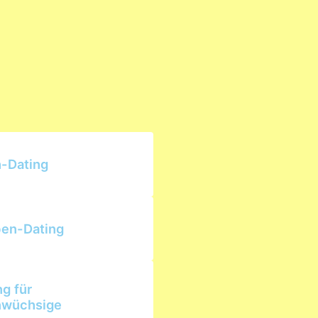
-Dating
en-Dating
ng für
nwüchsige