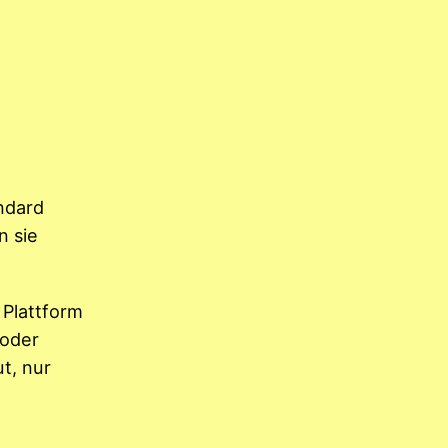
ndard
n sie
 Plattform
oder
t, nur