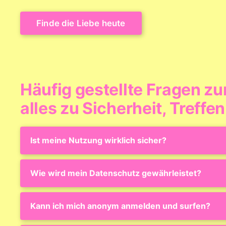
Finde die Liebe heute
Häufig gestellte Fragen zu
alles zu Sicherheit, Treffe
Ist meine Nutzung wirklich sicher?
Wie wird mein Datenschutz gewährleistet?
Kann ich mich anonym anmelden und surfen?