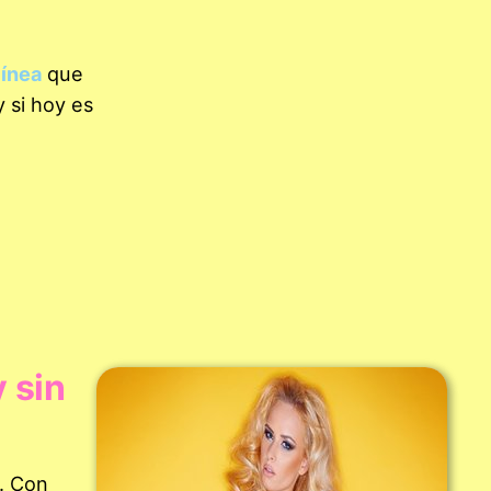
línea
que
 si hoy es
y sin
. Con