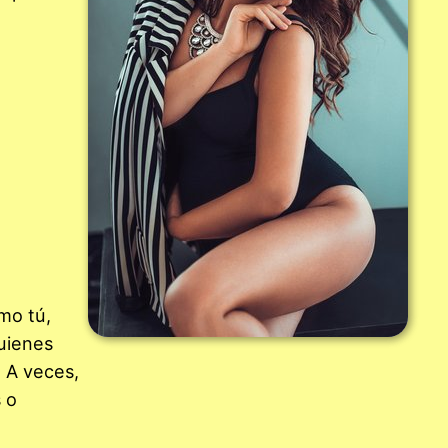
mo tú,
quienes
. A veces,
 o