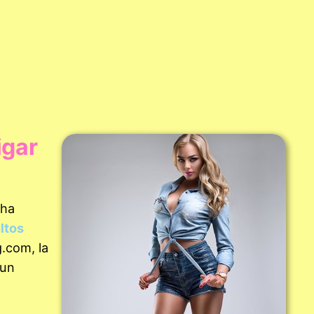
igar
 ha
ltos
g.com, la
 un