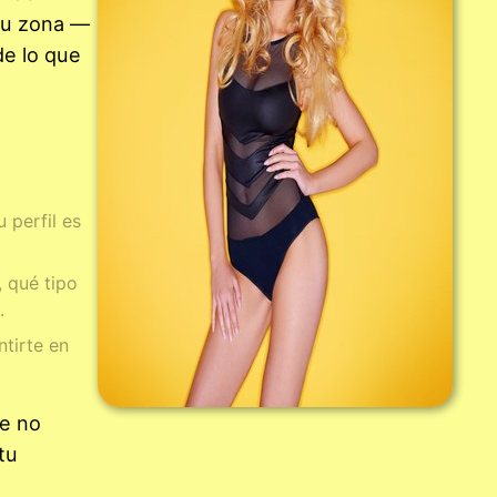
tu zona —
de lo que
 perfil es
, qué tipo
.
ntirte en
ue no
tu