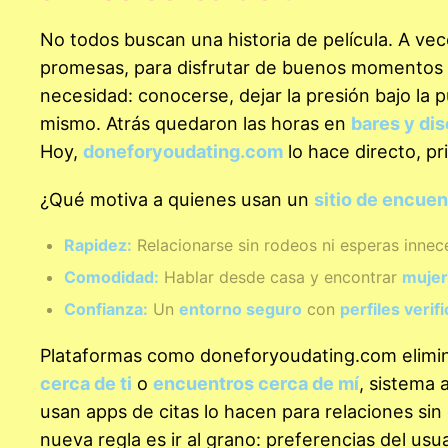
No todos buscan una historia de película. A vece
promesas, para disfrutar de buenos momentos 
necesidad: conocerse, dejar la presión bajo la
mismo. Atrás quedaron las horas en
bares y di
Hoy,
doneforyoudating.com
lo hace directo, pr
¿Qué motiva a quienes usan un
sitio de encuen
Rapidez:
Relacionarse sin rodeos ni esperas innece
Comodidad:
Hablar desde casa y encontrar
mujer
Confianza:
Un
entorno seguro
con
perfiles verif
Plataformas como doneforyoudating.com elimin
cerca de ti
o
encuentros cerca de mí
, sistema 
usan apps de citas lo hacen para relaciones s
nueva regla es ir al grano: preferencias del us