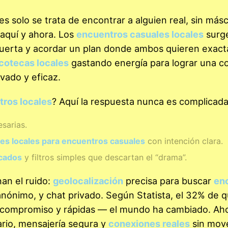
s solo se trata de encontrar a alguien real, sin másc
aquí y ahora. Los
encuentros casuales locales
surg
 puerta y acordar un plan donde ambos quieren exac
scotecas locales
gastando energía para lograr una c
ivado y eficaz.
tros locales
? Aquí la respuesta nunca es complicada
sarias.
es locales para encuentros casuales
con intención clara.
icados
y filtros simples que descartan el “drama”.
an el ruido:
geolocalización
precisa para buscar
en
anónimo, y chat privado. Según Statista, el 32% de 
in compromiso y rápidas — el mundo ha cambiado. Aho
uario, mensajería segura y
conexiones reales
sin mov