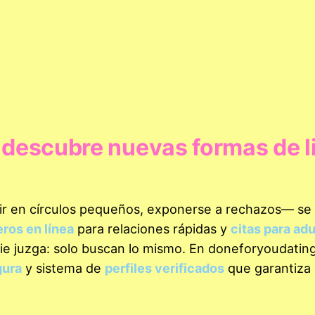
 descubre nuevas formas de l
stir en círculos pequeños, exponerse a rechazos— se
ros en línea
para relaciones rápidas y
citas para adu
adie juzga: solo buscan lo mismo. En doneforyoudatin
gura
y sistema de
perfiles verificados
que garantiza