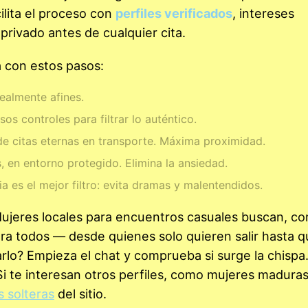
lita el proceso con
perfiles verificados
, intereses
privado antes de cualquier cita.
a con estos pasos:
realmente afines.
os controles para filtrar lo auténtico.
e citas eternas en transporte. Máxima proximidad.
 en entorno protegido. Elimina la ansiedad.
a es el mejor filtro: evita dramas y malentendidos.
 Mujeres locales para encuentros casuales buscan, co
para todos — desde quienes solo quieren salir hasta 
arlo? Empieza el chat y comprueba si surge la chispa
Si te interesan otros perfiles, como mujeres maduras
 solteras
del sitio.