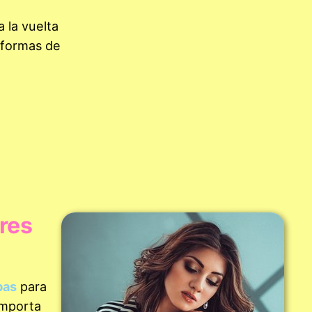
a la vuelta
s formas de
res
pas
para
 importa