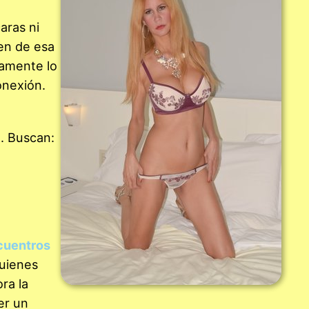
aras ni
en de esa
tamente lo
onexión.
. Buscan:
cuentros
quienes
ra la
er un