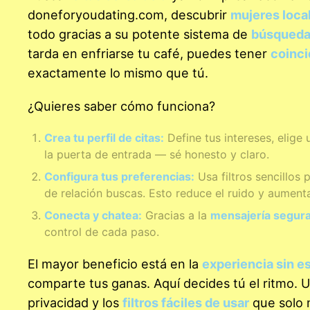
doneforyoudating.com, descubrir
mujeres local
todo gracias a su potente sistema de
búsqueda
tarda en enfriarse tu café, puedes tener
coinci
exactamente lo mismo que tú.
¿Quieres saber cómo funciona?
Crea tu perfil de citas:
Define tus intereses, elige 
la puerta de entrada — sé honesto y claro.
Configura tus preferencias:
Usa filtros sencillos 
de relación buscas. Esto reduce el ruido y aument
Conecta y chatea:
Gracias a la
mensajería segur
control de cada paso.
El mayor beneficio está en la
experiencia sin e
comparte tus ganas. Aquí decides tú el ritmo. U
privacidad y los
filtros fáciles de usar
que solo 