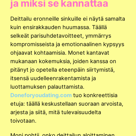
ja miksi se kannattaa
Deittailu eronneille sinkuille ei näytä samalta
kuin ensirakkauden huumassa. Täällä
selkeät parisuhdetavoitteet, ymmärrys
kompromisseista ja emotionaalinen kypsyys
ohjaavat kohtaamisia. Monet kantavat
mukanaan kokemuksia, joiden kanssa on
pitänyt jo opetella eteenpäin siirtymistä,
itsensä uudelleenrakentamista ja
luottamuksen palauttamista.
Doneforyoudating.com
tuo konkreettisia
etuja: täällä keskustellaan suoraan arvoista,
arjesta ja siitä, mitä tulevaisuudelta
toivotaan.
Moni pohtii, onko deittailun aloittaminen