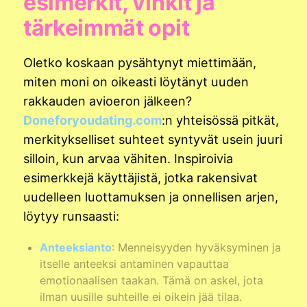
esimerkit, vinkit ja
tärkeimmät opit
Oletko koskaan pysähtynyt miettimään,
miten moni on oikeasti löytänyt uuden
rakkauden avioeron jälkeen?
Doneforyoudating.com
:n yhteisössä pitkät,
merkitykselliset suhteet syntyvät usein juuri
silloin, kun arvaa vähiten. Inspiroivia
esimerkkejä käyttäjistä, jotka rakensivat
uudelleen luottamuksen ja onnellisen arjen,
löytyy runsaasti:
Anteeksianto
: Menneisyyden hyväksyminen ja
itselle anteeksi antaminen vapauttaa
emotionaalisen taakan. Tämä on askel, jota
ilman uusille suhteille ei oikein jää tilaa.