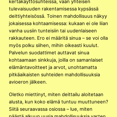
kertakäyttösuhteissa, vaan yhteisen
tulevaisuuden rakentamisessa kypsässä
deittiyhteisössä. Toinen mahdollisuus näkyy
jokaisessa kohtaamisessa: kukaan ei ole liian
vanha uusiin tunteisiin tai uudenlaiseen
rakkauteen. Ero ei määritä sinua – se voi olla
myös polku siihen, mihin oikeasti kuulut.
Palvelun suodattimet auttavat sinua
kohtaamaan sinkkuja, joilla on samanlaiset
elämäntavoitteet ja arvot, unohtamatta
pitkäaikaisten suhteiden mahdollisuuksia
avioeron jälkeen.
Oletko miettinyt, miten deittailu aloitetaan
alusta, kun koko elämä tuntuu muuttuneen?
Siitä seuraavassa osiossa – lue, miten
päästä alkuun uusia mahdollisuuksia varten.