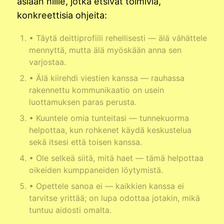
asiaan niille, jotka etsivät toimivia,
konkreettisia ohjeita:
• Täytä deittiprofiili rehellisesti — älä vähättele
mennyttä, mutta älä myöskään anna sen
varjostaa.
• Älä kiirehdi viestien kanssa — rauhassa
rakennettu kommunikaatio on usein
luottamuksen paras perusta.
• Kuuntele omia tunteitasi — tunnekuorma
helpottaa, kun rohkenet käydä keskustelua
sekä itsesi että toisen kanssa.
• Ole selkeä siitä, mitä haet — tämä helpottaa
oikeiden kumppaneiden löytymistä.
• Opettele sanoa ei — kaikkien kanssa ei
tarvitse yrittää; on lupa odottaa jotakin, mikä
tuntuu aidosti omalta.