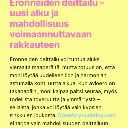
Eronneiden deittailu –
uusi alku ja
mahdollisuus
voimaannuttavaan
rakkauteen
Eronneiden deittailu voi tuntua aluksi
vieraalta maaperältä, mutta totuus on, että
moni löytää uudelleen ilon ja harmonian
astumalla kohti uutta alkua. Kun avioero on
takanapäin, moni kaipaa paitsi seuraa, myös
todellista toveruutta ja ymmärrystä –
sellaista, jonka voi löytää vain kypsien
sinkkujen joukosta.
Doneforyoudating.com
ei tarjoa vain mahdollisuuden deittailuun,