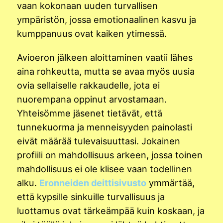
vaan kokonaan uuden turvallisen
ympäristön, jossa emotionaalinen kasvu ja
kumppanuus ovat kaiken ytimessä.
Avioeron jälkeen aloittaminen vaatii lähes
aina rohkeutta, mutta se avaa myös uusia
ovia sellaiselle rakkaudelle, jota ei
nuorempana oppinut arvostamaan.
Yhteisömme jäsenet tietävät, että
tunnekuorma ja menneisyyden painolasti
eivät määrää tulevaisuuttasi. Jokainen
profiili on mahdollisuus arkeen, jossa toinen
mahdollisuus ei ole klisee vaan todellinen
alku.
Eronneiden deittisivusto
ymmärtää,
että kypsille sinkuille turvallisuus ja
luottamus ovat tärkeämpää kuin koskaan, ja