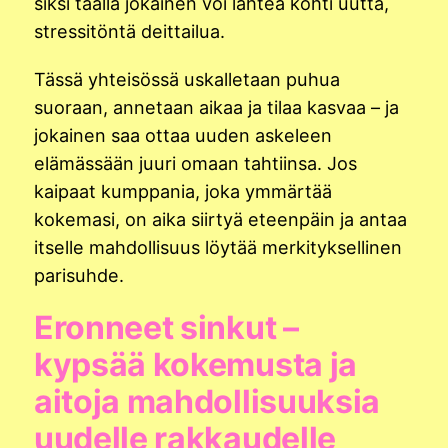
siksi täällä jokainen voi lähteä kohti uutta,
stressitöntä deittailua.
Tässä yhteisössä uskalletaan puhua
suoraan, annetaan aikaa ja tilaa kasvaa – ja
jokainen saa ottaa uuden askeleen
elämässään juuri omaan tahtiinsa. Jos
kaipaat kumppania, joka ymmärtää
kokemasi, on aika siirtyä eteenpäin ja antaa
itselle mahdollisuus löytää merkityksellinen
parisuhde.
Eronneet sinkut –
kypsää kokemusta ja
aitoja mahdollisuuksia
uudelle rakkaudelle