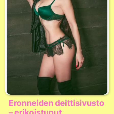
Eronneiden deittisivusto
– erikoistunut