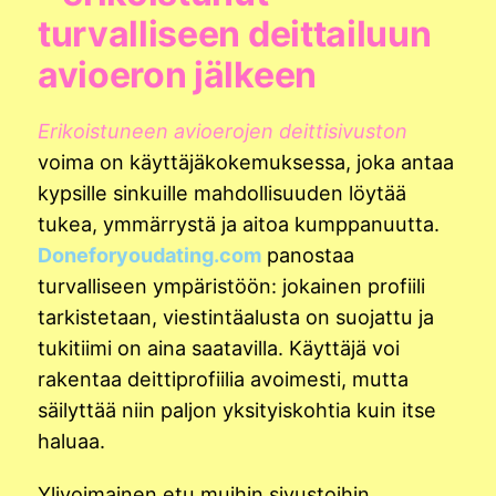
turvalliseen deittailuun
avioeron jälkeen
Erikoistuneen avioerojen deittisivuston
voima on käyttäjäkokemuksessa, joka antaa
kypsille sinkuille mahdollisuuden löytää
tukea, ymmärrystä ja aitoa kumppanuutta.
Doneforyoudating.com
panostaa
turvalliseen ympäristöön: jokainen profiili
tarkistetaan, viestintäalusta on suojattu ja
tukitiimi on aina saatavilla. Käyttäjä voi
rakentaa deittiprofiilia avoimesti, mutta
säilyttää niin paljon yksityiskohtia kuin itse
haluaa.
Ylivoimainen etu muihin sivustoihin