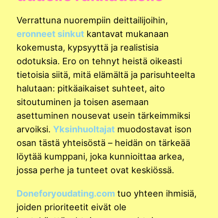
Verrattuna nuorempiin deittailijoihin,
eronneet sinkut
kantavat mukanaan
kokemusta, kypsyyttä ja realistisia
odotuksia. Ero on tehnyt heistä oikeasti
tietoisia siitä, mitä elämältä ja parisuhteelta
halutaan: pitkäaikaiset suhteet, aito
sitoutuminen ja toisen asemaan
asettuminen nousevat usein tärkeimmiksi
arvoiksi.
Yksinhuoltajat
muodostavat ison
osan tästä yhteisöstä – heidän on tärkeää
löytää kumppani, joka kunnioittaa arkea,
jossa perhe ja tunteet ovat keskiössä.
Doneforyoudating.com
tuo yhteen ihmisiä,
joiden prioriteetit eivät ole