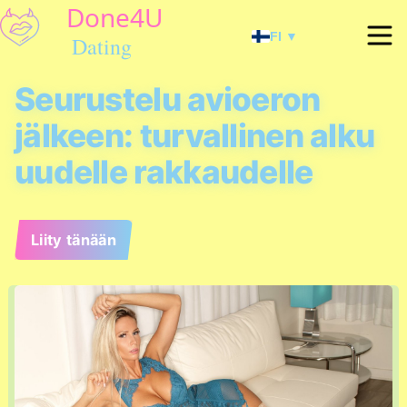
FI ▼
Seurustelu avioeron
jälkeen: turvallinen alku
uudelle rakkaudelle
Liity tänään