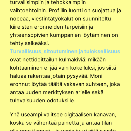
turvallisimpiin ja tehokkaimpiin
vaihtoehtoihin. Profiilin luonti on suojattua ja
nopeaa, viestintätyökalut on suunniteltu
kiireisten eronneiden tarpeisiin ja
yhteensopivien kumppanien löytäminen on
tehty selkeäksi.
Turvallisuus, sitoutuminen ja tuloksellisuus
ovat nettideittailun kulmakiviä: mikään
kohtaaminen ei jää vain kokeiluksi, jos siitä
haluaa rakentaa jotain pysyvää. Moni
eronnut löytää täältä vakavan suhteen, joka
antaa uuden merkityksen arjelle sekä
tulevaisuuden odotuksille.
Yhä useampi valitsee digitaalisen kanavan,
koska se vähentää painetta ja antaa tilan
olla oma itsensä – ja usein juuri siitä syystä