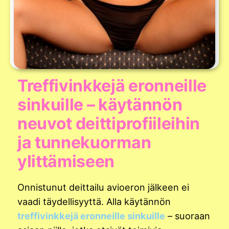
Treffivinkkejä eronneille
sinkuille – käytännön
neuvot deittiprofiileihin
ja tunnekuorman
ylittämiseen
Onnistunut deittailu avioeron jälkeen ei
vaadi täydellisyyttä. Alla käytännön
treffivinkkejä eronneille sinkuille
– suoraan