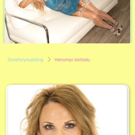
Doneforyoudating
Hienompi deittailu