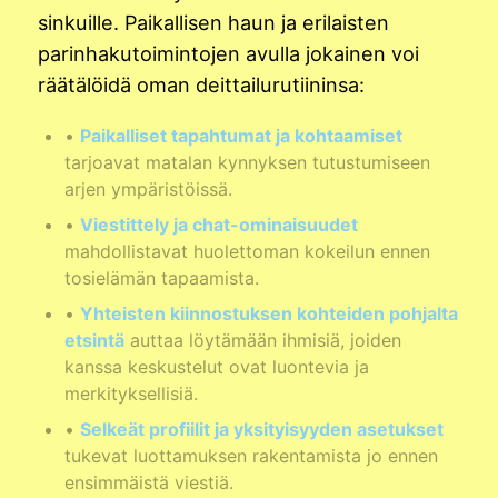
sinkuille. Paikallisen haun ja erilaisten
parinhakutoimintojen avulla jokainen voi
räätälöidä oman deittailurutiininsa:
•
Paikalliset tapahtumat ja kohtaamiset
tarjoavat matalan kynnyksen tutustumiseen
arjen ympäristöissä.
•
Viestittely ja chat-ominaisuudet
mahdollistavat huolettoman kokeilun ennen
tosielämän tapaamista.
•
Yhteisten kiinnostuksen kohteiden pohjalta
etsintä
auttaa löytämään ihmisiä, joiden
kanssa keskustelut ovat luontevia ja
merkityksellisiä.
•
Selkeät profiilit ja yksityisyyden asetukset
tukevat luottamuksen rakentamista jo ennen
ensimmäistä viestiä.