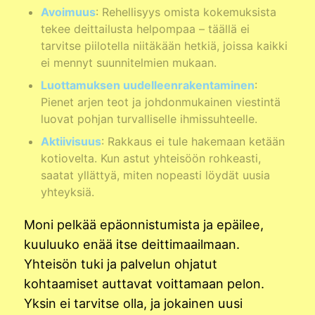
Avoimuus
: Rehellisyys omista kokemuksista
tekee deittailusta helpompaa – täällä ei
tarvitse piilotella niitäkään hetkiä, joissa kaikki
ei mennyt suunnitelmien mukaan.
Luottamuksen uudelleenrakentaminen
:
Pienet arjen teot ja johdonmukainen viestintä
luovat pohjan turvalliselle ihmissuhteelle.
Aktiivisuus
: Rakkaus ei tule hakemaan ketään
kotiovelta. Kun astut yhteisöön rohkeasti,
saatat yllättyä, miten nopeasti löydät uusia
yhteyksiä.
Moni pelkää epäonnistumista ja epäilee,
kuuluuko enää itse deittimaailmaan.
Yhteisön tuki ja palvelun ohjatut
kohtaamiset auttavat voittamaan pelon.
Yksin ei tarvitse olla, ja jokainen uusi