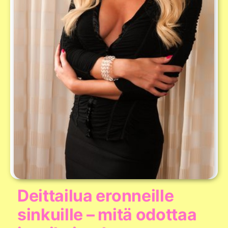
Deittailua eronneille
sinkuille – mitä odottaa