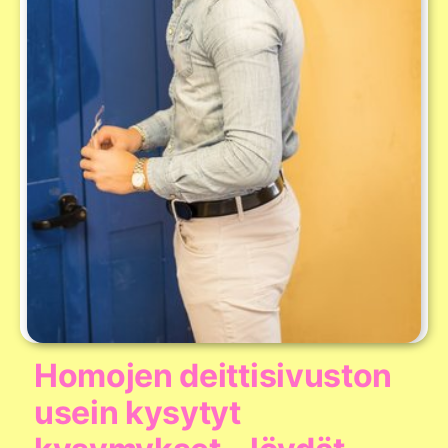
Homojen deittisivuston
usein kysytyt