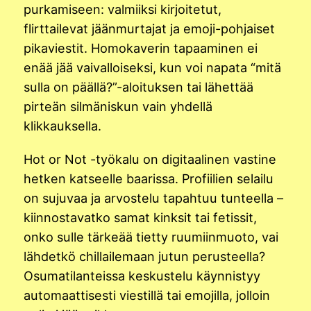
purkamiseen: valmiiksi kirjoitetut,
flirttailevat jäänmurtajat ja emoji-pohjaiset
pikaviestit. Homokaverin tapaaminen ei
enää jää vaivalloiseksi, kun voi napata “mitä
sulla on päällä?”-aloituksen tai lähettää
pirteän silmäniskun vain yhdellä
klikkauksella.
Hot or Not -työkalu on digitaalinen vastine
hetken katseelle baarissa. Profiilien selailu
on sujuvaa ja arvostelu tapahtuu tunteella –
kiinnostavatko samat kinksit tai fetissit,
onko sulle tärkeää tietty ruumiinmuoto, vai
lähdetkö chillailemaan jutun perusteella?
Osumatilanteissa keskustelu käynnistyy
automaattisesti viestillä tai emojilla, jolloin