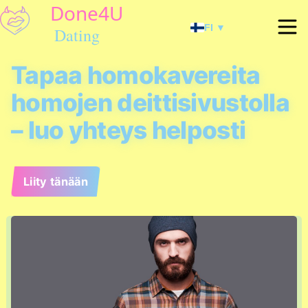
FI ▼
Tapaa homokavereita
homojen deittisivustolla
– luo yhteys helposti
Liity tänään