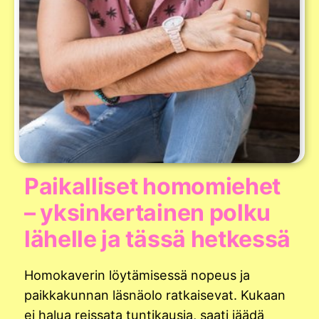
Paikalliset homomiehet
– yksinkertainen polku
lähelle ja tässä hetkessä
Homokaverin löytämisessä nopeus ja
paikkakunnan läsnäolo ratkaisevat. Kukaan
ei halua reissata tuntikausia, saati jäädä