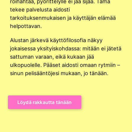
roihahtaa, pyörittelylle ei jää sijaa. Tämä
tekee palvelusta aidosti
tarkoituksenmukaisen ja käyttäjän elämää
helpottavan.
Alustan järkevä käyttöfilosofia näkyy
jokaisessa yksityiskohdassa: mitään ei jätetä
sattuman varaan, eikä kukaan jää
ulkopuolelle. Pääset aidosti omaan rytmiin –
sinun pelisääntöjesi mukaan, jo tänään.
Löydä rakkautta tänään