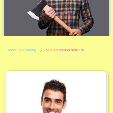
Doneforyoudating
Mustan homon deittailu