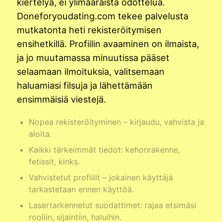
kiertelyä, ei ylimääräistä odottelua.
Doneforyoudating.com tekee palvelusta
mutkatonta heti rekisteröitymisen
ensihetkillä. Profiilin avaaminen on ilmaista,
ja jo muutamassa minuutissa pääset
selaamaan ilmoituksia, valitsemaan
haluamiasi filsuja ja lähettämään
ensimmäisiä viestejä.
Nopea rekisteröityminen – kirjaudu, vahvista ja
aloita.
Kaikki tärkeimmät tiedot: kehonrakenne,
fetissit, kinks.
Vahvistetut profiilit – jokainen käyttäjä
tarkastetaan ennen käyttöä.
Lasertarkennetut suodattimet: rajaa etsimäsi
rooliin, sijaintiin, haluihin.