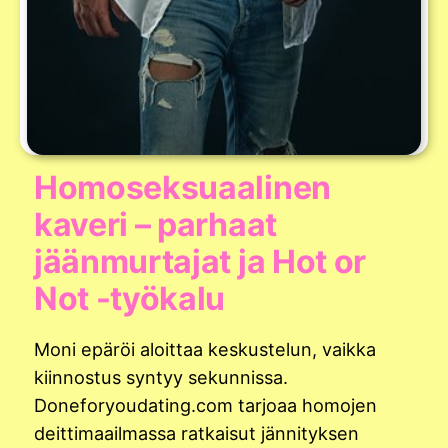
Homoseksuaalinen
kaveri – parhaat
jäänmurtajat ja Hot or
Not -työkalu
Moni epäröi aloittaa keskustelun, vaikka
kiinnostus syntyy sekunnissa.
Doneforyoudating.com tarjoaa homojen
deittimaailmassa ratkaisut jännityksen