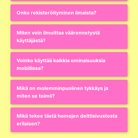
Onko rekisteröityminen ilmaista?
Miten voin ilmoittaa väärennetystä
käyttäjästä?
Voinko käyttää kaikkia ominaisuuksia
mobiilissa?
Mikä on molemminpuolinen tykkäys ja
miten se toimii?
Mikä tekee tästä homojen deittisivustosta
erilaisen?