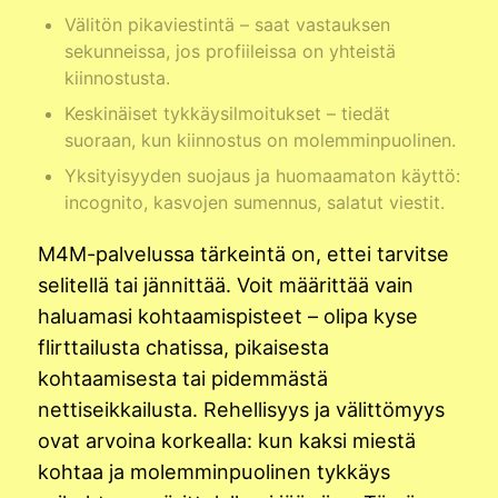
Välitön pikaviestintä – saat vastauksen
sekunneissa, jos profiileissa on yhteistä
kiinnostusta.
Keskinäiset tykkäysilmoitukset – tiedät
suoraan, kun kiinnostus on molemminpuolinen.
Yksityisyyden suojaus ja huomaamaton käyttö:
incognito, kasvojen sumennus, salatut viestit.
M4M-palvelussa tärkeintä on, ettei tarvitse
selitellä tai jännittää. Voit määrittää vain
haluamasi kohtaamispisteet – olipa kyse
flirttailusta chatissa, pikaisesta
kohtaamisesta tai pidemmästä
nettiseikkailusta. Rehellisyys ja välittömyys
ovat arvoina korkealla: kun kaksi miestä
kohtaa ja molemminpuolinen tykkäys