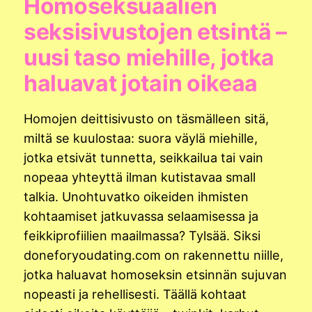
Homoseksuaalien
seksisivustojen etsintä –
uusi taso miehille, jotka
haluavat jotain oikeaa
Homojen deittisivusto on täsmälleen sitä,
miltä se kuulostaa: suora väylä miehille,
jotka etsivät tunnetta, seikkailua tai vain
nopeaa yhteyttä ilman kutistavaa small
talkia. Unohtuvatko oikeiden ihmisten
kohtaamiset jatkuvassa selaamisessa ja
feikkiprofiilien maailmassa? Tylsää. Siksi
doneforyoudating.com on rakennettu niille,
jotka haluavat homoseksin etsinnän sujuvan
nopeasti ja rehellisesti. Täällä kohtaat