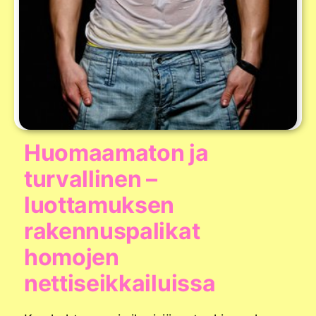
Huomaamaton ja
turvallinen –
luottamuksen
rakennuspalikat
homojen
nettiseikkailuissa