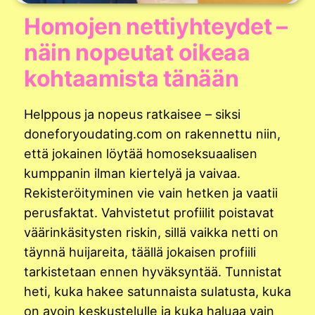
Homojen nettiyhteydet –
näin nopeutat oikeaa
kohtaamista tänään
Helppous ja nopeus ratkaisee – siksi
doneforyoudating.com on rakennettu niin,
että jokainen löytää homoseksuaalisen
kumppanin ilman kiertelyä ja vaivaa.
Rekisteröityminen vie vain hetken ja vaatii
perusfaktat. Vahvistetut profiilit poistavat
väärinkäsitysten riskin, sillä vaikka netti on
täynnä huijareita, täällä jokaisen profiili
tarkistetaan ennen hyväksyntää. Tunnistat
heti, kuka hakee satunnaista sulatusta, kuka
on avoin keskustelulle ja kuka haluaa vain