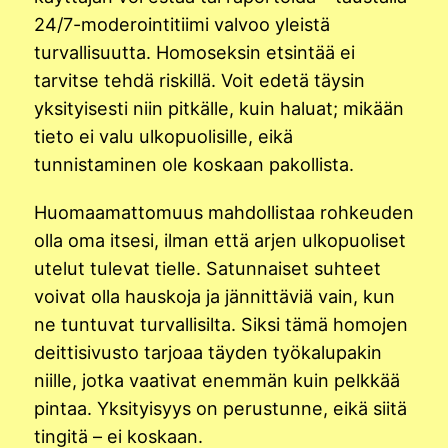
24/7-moderointitiimi valvoo yleistä
turvallisuutta. Homoseksin etsintää ei
tarvitse tehdä riskillä. Voit edetä täysin
yksityisesti niin pitkälle, kuin haluat; mikään
tieto ei valu ulkopuolisille, eikä
tunnistaminen ole koskaan pakollista.
Huomaamattomuus mahdollistaa rohkeuden
olla oma itsesi, ilman että arjen ulkopuoliset
utelut tulevat tielle. Satunnaiset suhteet
voivat olla hauskoja ja jännittäviä vain, kun
ne tuntuvat turvallisilta. Siksi tämä homojen
deittisivusto tarjoaa täyden työkalupakin
niille, jotka vaativat enemmän kuin pelkkää
pintaa. Yksityisyys on perustunne, eikä siitä
tingitä – ei koskaan.