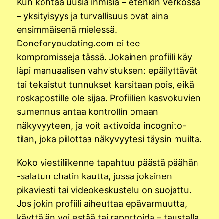
Kun kohtaa uusia ihmisiä – etenkin verkossa
– yksityisyys ja turvallisuus ovat aina
ensimmäisenä mielessä.
Doneforyoudating.com ei tee
kompromisseja tässä. Jokainen profiili käy
läpi manuaalisen vahvistuksen: epäilyttävät
tai tekaistut tunnukset karsitaan pois, eikä
roskapostille ole sijaa. Profiilien kasvokuvien
sumennus antaa kontrollin omaan
näkyvyyteen, ja voit aktivoida incognito-
tilan, joka piilottaa näkyvyytesi täysin muilta.
Koko viestiliikenne tapahtuu päästä päähän
-salatun chatin kautta, jossa jokainen
pikaviesti tai videokeskustelu on suojattu.
Jos jokin profiili aiheuttaa epävarmuutta,
käyttäjän voi estää tai raportoida – taustalla