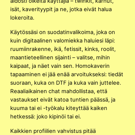
aidosti oikeita käyttäjiä – twinkit, karhut,
isät, kaverityypit ja ne, jotka eivät halua
lokeroita.
Käytössäsi on suodatinvalikoima, joka on
kuin digitaalinen valomiekka haluiesi läpi:
ruumiinrakenne, ikä, fetissit, kinks, roolit,
maantieteellinen sijainti – valitse, mihin
kaipaat, ja näet vain sen. Homokaverin
tapaaminen ei jää enää arvoitukseksi: tiedät
suoraan, kuka on DTF ja kuka vain juttelee.
Reaaliaikainen chat mahdollistaa, että
vastaukset eivät katoa tuntien päässä, ja
kuuma tai ei -työkalu kiteyttää kaiken
hetkessä: joko kipinöi tai ei.
Kaikkien profiilien vahvistus pitää