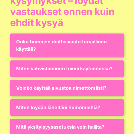
kysymykset – löydät
vastaukset ennen kuin
ehdit kysyä
Onko homojen deittisivusto turvallinen
käyttää?
Miten vahvistaminen toimii käytännössä?
Voinko käyttää sivustoa nimettömästi?
Miten löydän läheltäni homomiehiä?
Mitä yksityisyysasetuksia voin hallita?