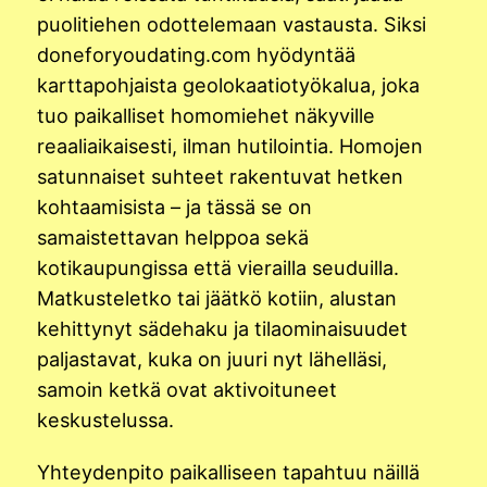
puolitiehen odottelemaan vastausta. Siksi
doneforyoudating.com hyödyntää
karttapohjaista geolokaatiotyökalua, joka
tuo paikalliset homomiehet näkyville
reaaliaikaisesti, ilman hutilointia. Homojen
satunnaiset suhteet rakentuvat hetken
kohtaamisista – ja tässä se on
samaistettavan helppoa sekä
kotikaupungissa että vierailla seuduilla.
Matkusteletko tai jäätkö kotiin, alustan
kehittynyt sädehaku ja tilaominaisuudet
paljastavat, kuka on juuri nyt lähelläsi,
samoin ketkä ovat aktivoituneet
keskustelussa.
Yhteydenpito paikalliseen tapahtuu näillä