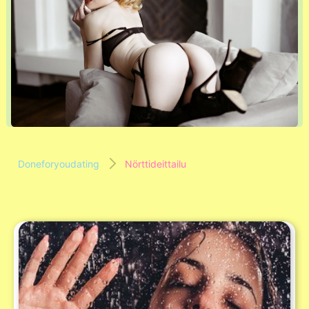
Doneforyoudating
Nörttideittailu