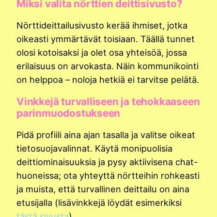
Miksi valita nörttien deittisivusto?
Nörttideittailusivusto kerää ihmiset, jotka
oikeasti ymmärtävät toisiaan. Täällä tunnet
olosi kotoisaksi ja olet osa yhteisöä, jossa
erilaisuus on arvokasta. Näin kommunikointi
on helppoa – noloja hetkiä ei tarvitse pelätä.
Vinkkejä turvalliseen ja tehokkaaseen
parinmuodostukseen
Pidä profiili aina ajan tasalla ja valitse oikeat
tietosuojavalinnat. Käytä monipuolisia
deittiominaisuuksia ja pysy aktiivisena chat-
huoneissa; ota yhteyttä nörtteihin rohkeasti
ja muista, että turvallinen deittailu on aina
etusijalla (lisävinkkejä löydät esimerkiksi
tästä sivusta
).