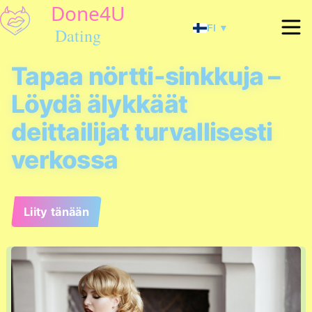
FI ▼
Tapaa nörtti-sinkkuja –
Löydä älykkäät
deittailijat turvallisesti
verkossa
Liity tänään