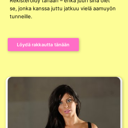
Rekisteröidy tänään – ehkä juuri sinä olet
se, jonka kanssa juttu jatkuu vielä aamuyön
tunneille.
Löydä rakkautta tänään