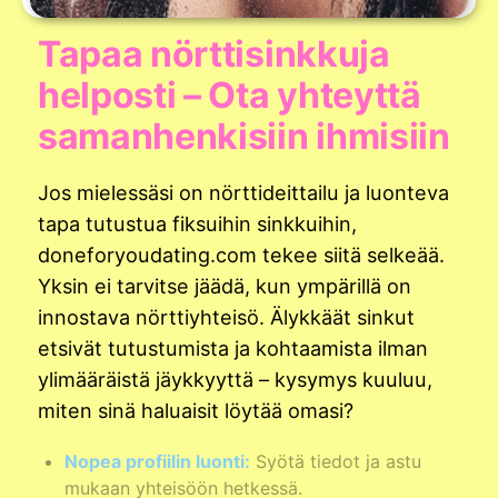
Tapaa nörttisinkkuja
helposti – Ota yhteyttä
samanhenkisiin ihmisiin
Jos mielessäsi on nörttideittailu ja luonteva
tapa tutustua fiksuihin sinkkuihin,
doneforyoudating.com tekee siitä selkeää.
Yksin ei tarvitse jäädä, kun ympärillä on
innostava nörttiyhteisö. Älykkäät sinkut
etsivät tutustumista ja kohtaamista ilman
ylimääräistä jäykkyyttä – kysymys kuuluu,
miten sinä haluaisit löytää omasi?
Nopea profiilin luonti:
Syötä tiedot ja astu
mukaan yhteisöön hetkessä.