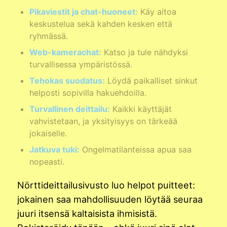
Pikaviestit ja chat-huoneet:
Käy aitoa
keskustelua sekä kahden kesken että
ryhmässä.
Web-kamerachat:
Katso ja tule nähdyksi
turvallisessa ympäristössä.
Tehokas suodatus:
Löydä paikalliset sinkut
helposti sopivilla hakuehdoilla.
Turvallinen deittailu:
Kaikki käyttäjät
vahvistetaan, ja yksityisyys on tärkeää
jokaiselle.
Jatkuva tuki:
Ongelmatilanteissa apua saa
nopeasti.
Nörttideittailusivusto luo helpot puitteet:
jokainen saa mahdollisuuden löytää seuraa
juuri itsensä kaltaisista ihmisistä.